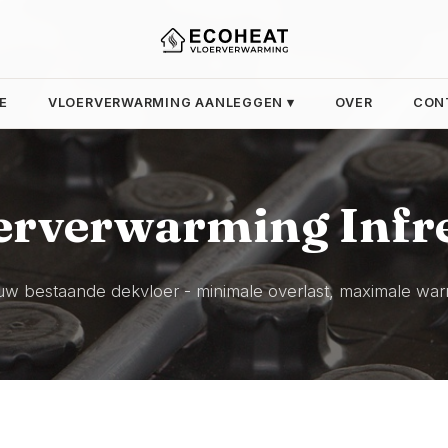
E
VLOERVERWARMING AANLEGGEN ▾
OVER
CON
erverwarming Infr
uw bestaande dekvloer - minimale overlast, maximale war