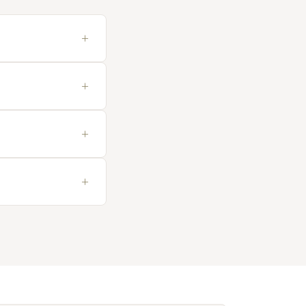
+
+
+
+