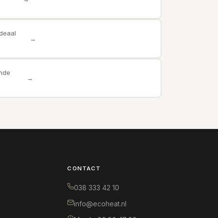
deaal
→
ende
→
CONTACT
038 333 42 10
info@ecoheat.nl