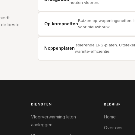
houten vloeren.
biedt
Buizen op wapeningsnetten. I
Op krimpnetten
 de beste
voor nieuwbouw.
Isolerende EPS-platen. Uitstek
Noppenplaten
warmte-efficiëntie.
DIENSTEN
BEDRIJF
Vloerverwarming laten
Home
aanleggen
Over ons