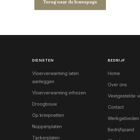
Terug naar de homepage
DIENSTEN
BEDRIJF
Vloerverwarming laten
Home
aanleggen
Over ons
Vloerverwarming infrezen
Veelgestelde v
Droogbouw
Contact
Op krimpnetten
Werkgebieden
Noppenplaten
Bedrijfspand
Tackerplaten