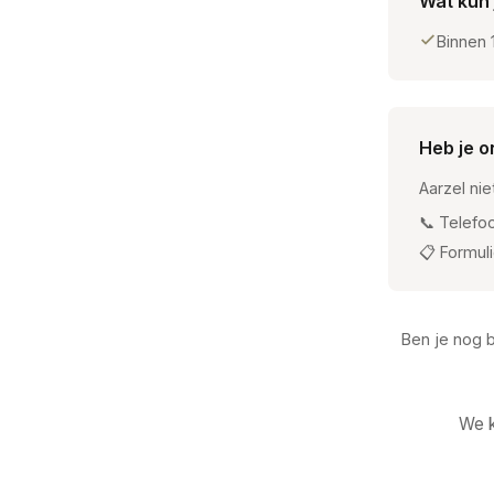
Wat kun
Binnen 
Heb je o
Aarzel ni
📞 Telefo
📋 Formuli
Ben je nog 
We k