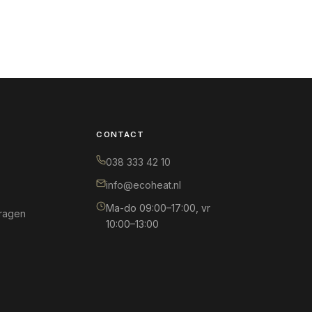
CONTACT
038 333 42 10
info@ecoheat.nl
Ma-do 09:00–17:00, vr
ragen
10:00–13:00